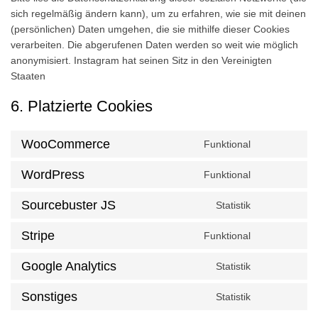
sich regelmäßig ändern kann), um zu erfahren, wie sie mit deinen
(persönlichen) Daten umgehen, die sie mithilfe dieser Cookies
verarbeiten. Die abgerufenen Daten werden so weit wie möglich
anonymisiert. Instagram hat seinen Sitz in den Vereinigten
Staaten
6. Platzierte Cookies
WooCommerce
Funktional
Consent
to
WordPress
Funktional
service
Consent
woocommer
to
Sourcebuster JS
Statistik
service
Consent
wordpress
to
Stripe
Funktional
service
Consent
sourcebuster
to
Google Analytics
Statistik
js
service
Consent
stripe
to
Sonstiges
Statistik
service
Consent
google-
to